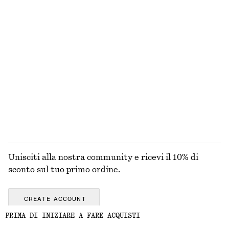
€ 129
€ 129
Nuovo
Nuovo
Camicia in cotone con vita aderente
Sandali con fasce e tacco a blocco
€ 89
€ 99
Nuovo
+
1
100% cotone
ESPLORA TUTTI I PRODOTTI NELLA CATEGORIA TOP
E T-SHIRT
Unisciti alla nostra community e ricevi il 10% di
sconto sul tuo primo ordine.
CREATE ACCOUNT
PRIMA DI INIZIARE A FARE ACQUISTI