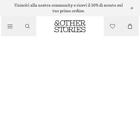
Unisciti alla nostra community e ricevi il 10% di sconto sul
/
tuo primo ordine.
TOP E T-SHIRT
RELAXED TSHIRT
/
€ 29
ABBIGLIAMENTO
ESAURITO
MOLE
XS
S
M
L