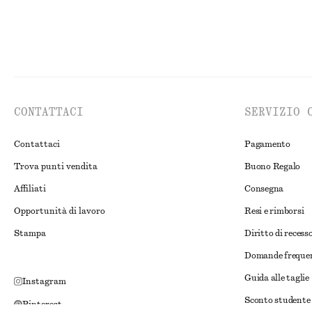
CONTATTACI
SERVIZIO 
Contattaci
Pagamento
Trova punti vendita
Buono Regalo
Affiliati
Consegna
Opportunità di lavoro
Resi e rimborsi
Stampa
Diritto di recess
Domande freque
Guida alle taglie
Instagram
Sconto studente
Pinterest