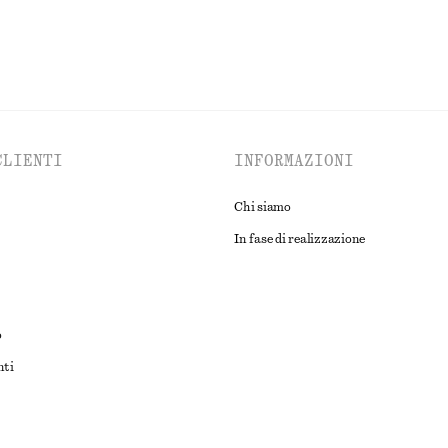
CLIENTI
INFORMAZIONI
Chi siamo
In fase di realizzazione
o
nti