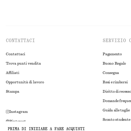
CONTATTACI
SERVIZIO 
Contattaci
Pagamento
Trova punti vendita
Buono Regalo
Affiliati
Consegna
Opportunità di lavoro
Resi e rimborsi
Stampa
Diritto di recess
Domande freque
Guida alle taglie
Instagram
Sconto studente
Pinterest
PRIMA DI INIZIARE A FARE ACQUISTI
Risoluzione alte
Facebook