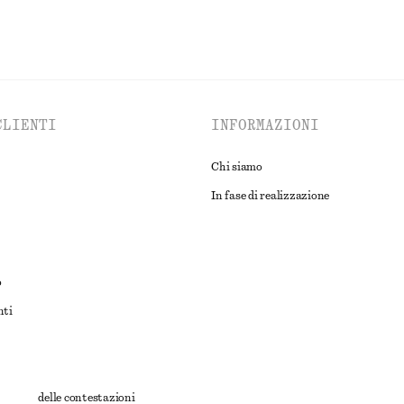
CLIENTI
INFORMAZIONI
Chi siamo
In fase di realizzazione
o
nti
rnativa delle contestazioni