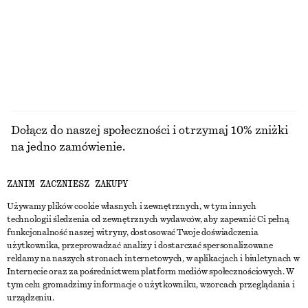
550 zł
790 zł
100% bawełna
PRZEGLĄDAJ WSZYSTKIE PRODUKTY Z KATEGORII
BIŻUTERIA
Dołącz do naszej społeczności i otrzymaj 10% zniżki
na jedno zamówienie.
ZANIM ZACZNIESZ ZAKUPY
CREATE ACCOUNT
Używamy plików cookie własnych i zewnętrznych, w tym innych
technologii śledzenia od zewnętrznych wydawców, aby zapewnić Ci pełną
funkcjonalność naszej witryny, dostosować Twoje doświadczenia
SKONTAKTUJ SIĘ Z NAMI
użytkownika, przeprowadzać analizy i dostarczać spersonalizowane
reklamy na naszych stronach internetowych, w aplikacjach i biuletynach w
Skontaktuj się z nami
Instagram
Internecie oraz za pośrednictwem platform mediów społecznościowych. W
OBSŁUGA KLIENTA
tym celu gromadzimy informacje o użytkowniku, wzorcach przeglądania i
Wyszukiwarka sklepów
Pinterest
urządzeniu.
Płatności