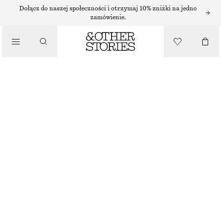
NASZYJNIKI
Dołącz do naszej społeczności i otrzymaj 10% zniżki na jedno
zamówienie.
/
BIŻUTERIA
PLECIONY NASZYJNIK
/
110 ZŁ
AKCESORIA
BRAK W MAGAZYNIE
ZŁOTY
ONESIZE
ROZMIAR