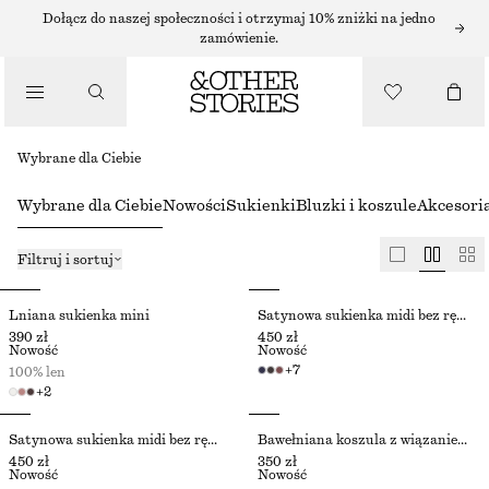
Dołącz do naszej społeczności i otrzymaj 10% zniżki na jedno
zamówienie.
Wybrane dla Ciebie
Wybrane dla Ciebie
Nowości
Sukienki
Bluzki i koszule
Akcesori
Filtruj i sortuj
Lniana sukienka mini
Satynowa sukienka midi bez rękawów
390 zł
450 zł
Nowość
Nowość
+
7
100% len
+
2
Satynowa sukienka midi bez rękawów
Bawełniana koszula z wiązaniem w talii
450 zł
350 zł
Nowość
Nowość