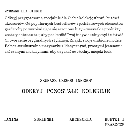
WYBRANE DLA CIEBIE
Odkryj przygotowaną specjalnie dla Ciebie kolekcję ubrań, butów i
akcesoriów. Od popularnych bestsellerów i podstawowych elementów
garderoby po wyróżniające się sezonowe hity – wszystkie produkty
zostały dobrane tak, aby podkreślić Twój indywidualny styl i ułatwić
Ci tworzenie oryginalnych stylizacji. Znajdź swoje ulubione modele.
Połącz strukturalną marynarkę z klasycznymi, prostymi jeansami i
skórzanymi mokasynami, aby uzyskać swobodny, miejski look.
SZUKASZ CZEGOŚ INNEGO?
ODKRYJ POZOSTAŁE KOLEKCJE
DZIANINA
SUKIENKI
AKCESORIA
KURTKI I
PŁASZCZE