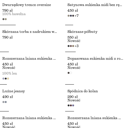
Dwurzędowy trencz oversize
Satynowa sukienka midi bez rękawów
790 zł
450 zł
100% bawełna
+
7
Skórzana torba z nadrukiem we wzór zebry
Skórzane półbuty
790 zł
550 zł
Nowość
+
3
Rozszerzana lniana sukienka midi
Dopasowana sukienka midi z rozszerzanym dołem
450 zł
450 zł
Nowość
Nowość
100% len
Luźne jeansy
Spódnica do kolan
490 zł
290 zł
Nowość
Rozszerzana lniana sukienka midi
Rozszerzana lniana sukienka midi
450 zł
450 zł
Nowość
Nowość