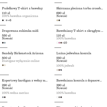
Pudełkowy T-shirt z bawełny
Skórzana pleciona torba crossbody
110 zł
690 zł
100% bawełna organiczna
Nowość
+
6
Drapowana sukienka midi
Bawełniany T-shirt z okrągłym dekoltem
550 zł
110 zł
Nowość
100% bawełna
+
10
Sandały Birkenstock Arizona
Luźna jedwabna koszula
500 zł
550 zł
Dostępne wyłącznie online
Nowość
100% jedwab
Kopertowy kardigan z wełny merynosów
Bawełniana koszula z dopasowaną talią
290 zł
390 zł
Nowość
Nowość
100% wełna merino
100% bawełna