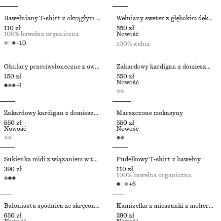
Bawełniany T-shirt z okrągłym dekoltem
Wełniany sweter z głębokim dekoltem w szpic
110 zł
550 zł
100% bawełna organiczna
Nowość
+
10
100% wełna
Okulary przeciwsłoneczne z owalną oprawką
Żakardowy kardigan z domieszką moheru
150 zł
550 zł
Nowość
+
1
Żakardowy kardigan z domieszką moheru
Marszczone mokasyny
550 zł
550 zł
Nowość
Nowość
Sukienka midi z wiązaniem w talii
Pudełkowy T-shirt z bawełny
390 zł
110 zł
100% bawełna organiczna
+
6
Baloniasta spódnica ze skręconym drapowaniem
Kamizelka z mieszanki z moherem z półgolfem
650 zł
290 zł