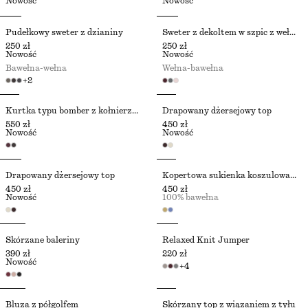
Nowość
Nowość
Pudełkowy sweter z dzianiny
Sweter z dekoltem w szpic z wełny i bawełny
250 zł
250 zł
Nowość
Nowość
Bawełna-wełna
Wełna-bawełna
+
2
Kurtka typu bomber z kołnierzykiem
Drapowany dżersejowy top
550 zł
450 zł
Nowość
Nowość
Drapowany dżersejowy top
Kopertowa sukienka koszulowa mini
450 zł
450 zł
Nowość
100% bawełna
Skórzane baleriny
Relaxed Knit Jumper
390 zł
220 zł
Nowość
+
4
Bluza z półgolfem
Skórzany top z wiązaniem z tyłu