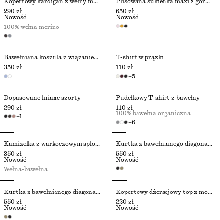
Kopertowy kardigan z wełny merynosów
Plisowana sukienka maxi z gorsetem
290 zł
650 zł
Nowość
Nowość
100% wełna merino
Bawełniana koszula z wiązaniem w talii
T-shirt w prążki
350 zł
110 zł
+
5
Dopasowane lniane szorty
Pudełkowy T-shirt z bawełny
290 zł
110 zł
100% bawełna organiczna
+
1
+
6
Kamizelka z warkoczowym splotem i półgolfem
Kurtka z bawełnianego diagonalu z paskiem
350 zł
550 zł
Nowość
Nowość
Wełna-bawełna
Kurtka z bawełnianego diagonalu z paskiem
Kopertowy dżersejowy top z modalem
550 zł
220 zł
Nowość
Nowość