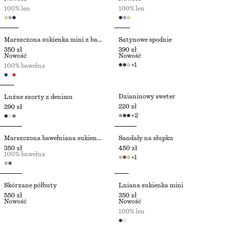
100% len
100% len
Marszczona sukienka mini z bawełnianej popeliny
Satynowe spodnie
350 zł
390 zł
Nowość
Nowość
+
1
100% bawełna
Dzianinowy sweter
Luźne szorty z denimu
220 zł
290 zł
+
2
Marszczona bawełniana sukienka midi
Sandały na słupku
350 zł
450 zł
100% bawełna
+
1
Skórzane półbuty
Lniana sukienka mini
550 zł
350 zł
Nowość
Nowość
100% len