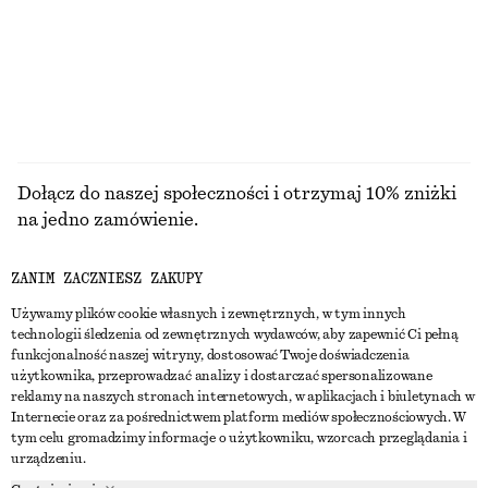
Dołącz do naszej społeczności i otrzymaj 10% zniżki
na jedno zamówienie.
ZANIM ZACZNIESZ ZAKUPY
CREATE ACCOUNT
Używamy plików cookie własnych i zewnętrznych, w tym innych
technologii śledzenia od zewnętrznych wydawców, aby zapewnić Ci pełną
funkcjonalność naszej witryny, dostosować Twoje doświadczenia
SKONTAKTUJ SIĘ Z NAMI
użytkownika, przeprowadzać analizy i dostarczać spersonalizowane
reklamy na naszych stronach internetowych, w aplikacjach i biuletynach w
Skontaktuj się z nami
Instagram
Internecie oraz za pośrednictwem platform mediów społecznościowych. W
OBSŁUGA KLIENTA
tym celu gromadzimy informacje o użytkowniku, wzorcach przeglądania i
Wyszukiwarka sklepów
Pinterest
urządzeniu.
Płatności
O NAS