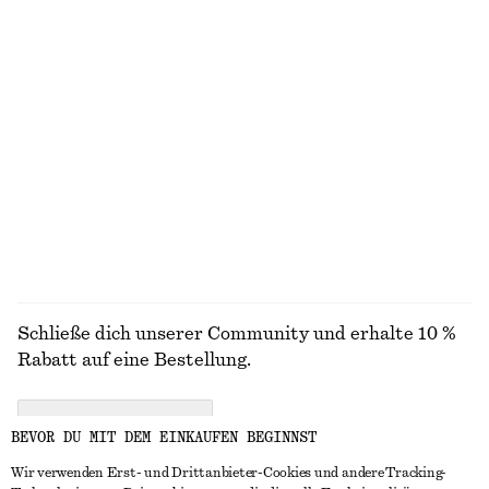
Strukturierte Bikinihose
Badeanzug mit Schleife
€ 22
€ 29
€ 59
Letzte Chance
Exklusiv online
+
2
Strukturiertes Bikinioberteil
Triangel-Bikinitop
€ 29
€ 29
Exklusiv online
ALLE BADEMODE ENTDECKEN
Schließe dich unserer Community und erhalte 10 %
Rabatt auf eine Bestellung.
CREATE ACCOUNT
BEVOR DU MIT DEM EINKAUFEN BEGINNST
Wir verwenden Erst- und Drittanbieter-Cookies und andere Tracking-