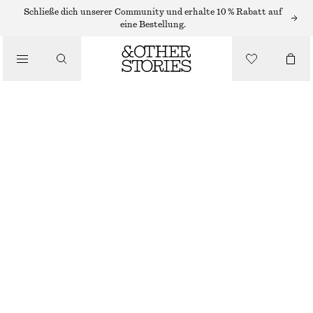
Schließe dich unserer Community und erhalte 10 % Rabatt auf
eine Bestellung.
/
BIKINIS
/
BIKINIOBERTEIL MIT SCHLEIFENDETAIL
BADEMODE
€ 22
€ 29
LETZTE CHANCE
/
BEKLEIDUNG
TÜRKIS
32
34
36
38
40
42
44