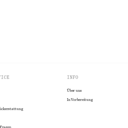
ten Hoop-Ohrringen
Pullover aus Baumwolle
€ 59
100% BAUMWOLLE
ALLE KLEIDER ENTDECKEN
VICE
INFO
Über uns
In Vorbereitung
ückerstattung
 Fragen