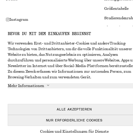
Größentabelle
Studierendenrab
Instagram
Alternative Konf
Pinterest
BEVOR DU MIT DEM EINKAUFEN BEGINNST
Allgemeine Gesc
Facebook
Wir verwenden Erst- und Drittanbieter-Cookies und andere Tracking-
Mitgliedschafts
YouTube
Technologien von Drittanbietern, um dir die volle Funktionalität unserer
Website zu bieten, das Nutzungserlebnis zu optimieren, Analysen
Cookies und Dat
TikTok
durchzuführen und personalisierte Werbung über unsere Websites, Apps 
Cookies und Ein
Newsletter im Internet und über Social-Media-Plattformen bereitzustelle
Zu diesem Zweck erfassen wir Informationen zur nutzenden Person, zum
Datenschutzerk
Browsing-Verhalten und zum verwendeten Gerät.
Nutzungsbeding
Mehr Informationen
Impressum
Erklärung zur Ba
ALLE AKZEPTIEREN
NUR ERFORDERLICHE COOKIES
Cookies und Einstellungen für Dienste