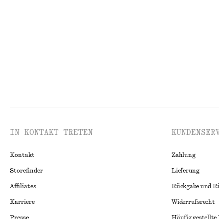
One-Shoulder-Oberteil aus Baumwolle
Set mit kompak
€ 59
€ 35
100% BIOBAUMWOLLE
IN KONTAKT TRETEN
KUNDENSER
Kontakt
Zahlung
Storefinder
Lieferung
Affiliates
Rückgabe und R
Karriere
Widerrufsrecht
Presse
Häufig gestellte