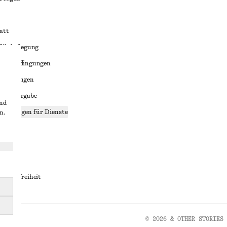
att
liktbeilegung
häftsbedingungen
bedingungen
enweitergabe
und
stellungen für Dienste
n.
lärung
ungen
rrierefreiheit
© 2026 & OTHER STORIES