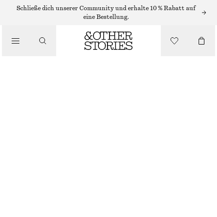
RINGE
Schließe dich unserer Community und erhalte 10 % Rabatt auf
eine Bestellung.
/
SCHMUCK
/
OFFEN GESTALTETER RING MIT KRISTALLVERZIERUNG
ACCESSOIRES
€ 10
€ 25
NICHT MEHR VORRÄTIG
GOLD
S
M
L