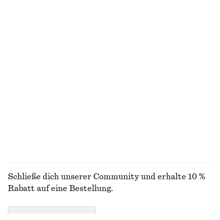
Bluse aus Baumwolle mit voluminösen Ärmeln
Asymmetrisches Midikleid aus Satin
€ 27
€ 69
€ 49
€ 99
Letzte Chance
Letzte Chance
T-Shirt mit Rundhalsausschnitt
Baumwollshorts mit hohem Bund
€ 15
€ 22
€ 22
€ 59
Letzte Chance
Letzte Chance
100% BAUMWOLLE
100% BAUMWOLLE
+
2
ALLE SCHMUCK ENTDECKEN
Schließe dich unserer Community und erhalte 10 %
Rabatt auf eine Bestellung.
CREATE ACCOUNT