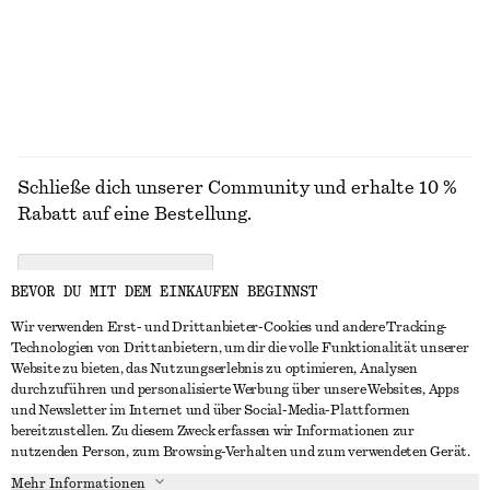
SEIDE/BAUMWOLLE
ALLE HOSEN ENTDECKEN
Schließe dich unserer Community und erhalte 10 %
Rabatt auf eine Bestellung.
CREATE ACCOUNT
BEVOR DU MIT DEM EINKAUFEN BEGINNST
Wir verwenden Erst- und Drittanbieter-Cookies und andere Tracking-
Technologien von Drittanbietern, um dir die volle Funktionalität unserer
IN KONTAKT TRETEN
Website zu bieten, das Nutzungserlebnis zu optimieren, Analysen
durchzuführen und personalisierte Werbung über unsere Websites, Apps
Kontakt
Instagram
und Newsletter im Internet und über Social-Media-Plattformen
KUNDENSERVICE
bereitzustellen. Zu diesem Zweck erfassen wir Informationen zur
Storefinder
Pinterest
nutzenden Person, zum Browsing-Verhalten und zum verwendeten Gerät.
Zahlung
INFO
Affiliates
Facebook
Mehr Informationen