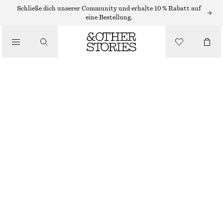
SHORTS
Schließe dich unserer Community und erhalte 10 % Rabatt auf
eine Bestellung.
/
HOSEN
/
KNIELANGE JEANSSHORTS
BEKLEIDUNG
€ 49
€ 79
LETZTE CHANCE
ECRU
32
34
36
38
40
42
44