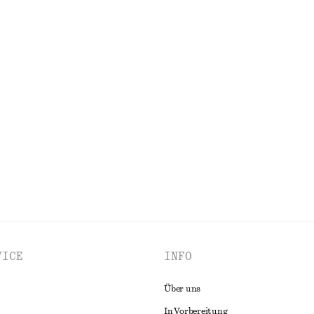
idi-Länge
Hose aus Satin
€ 89
Neu
dikleid aus Leinen
Badeanzug mit überkreuzten Rück
€ 69
EN
ALLE KLEIDER ENTDECKEN
VICE
INFO
Über uns
In Vorbereitung