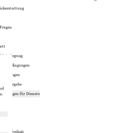
ückerstattung
 Fragen
att
liktbeilegung
häftsbedingungen
bedingungen
enweitergabe
und
stellungen für Dienste
n.
lärung
ungen
rrierefreiheit