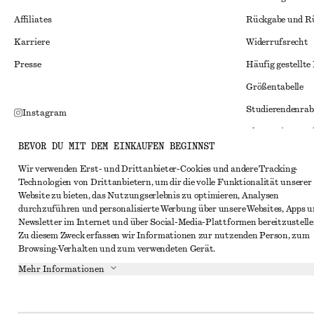
Affiliates
Rückgabe und R
Karriere
Widerrufsrecht
Presse
Häufig gestellte
Größentabelle
Studierendenrab
Instagram
Alternative Konf
Pinterest
BEVOR DU MIT DEM EINKAUFEN BEGINNST
Allgemeine Gesc
Facebook
Wir verwenden Erst- und Drittanbieter-Cookies und andere Tracking-
Mitgliedschafts
YouTube
Technologien von Drittanbietern, um dir die volle Funktionalität unserer
Website zu bieten, das Nutzungserlebnis zu optimieren, Analysen
Cookies und Dat
TikTok
durchzuführen und personalisierte Werbung über unsere Websites, Apps 
Cookies und Ein
Newsletter im Internet und über Social-Media-Plattformen bereitzustelle
Zu diesem Zweck erfassen wir Informationen zur nutzenden Person, zum
Datenschutzerk
Browsing-Verhalten und zum verwendeten Gerät.
Nutzungsbeding
Mehr Informationen
Impressum
Erklärung zur Ba