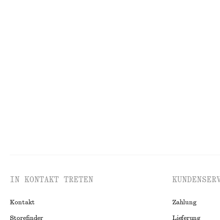
Lockere Jeansshorts
Strickkleid in M
€ 69
€ 79
+
5
Kastenförmiges T-Shirt aus Baumwolle
Ausgestelltes Mi
€ 25
€ 99
100% BIOBAUMWOLLE
Neu
100% LEIN
IN KONTAKT TRETEN
KUNDENSER
Kontakt
Zahlung
Storefinder
Lieferung