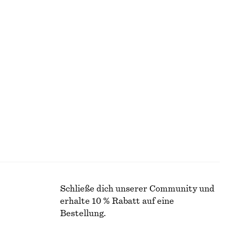
+
1
Midikleid im Fit-and-Flare-Stil
€ 99
Neu
enträgern
Eleganter Playsuit
€ 89
Baumwolle-leinen
Schließe dich unserer Community und
erhalte 10 % Rabatt auf eine
Bestellung.