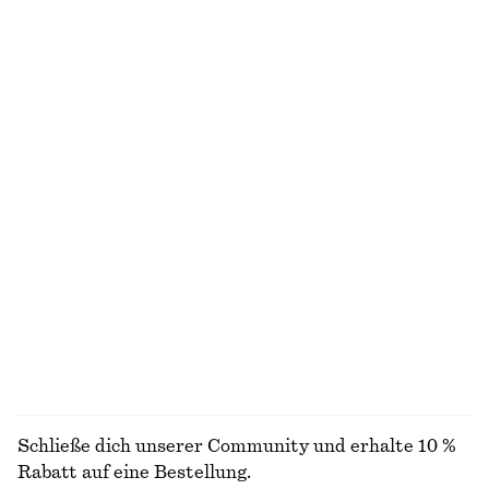
Jersey-Oberteil mit Drapierung
Oberteil mit Bindedetail vorne
€ 25
€ 49
€ 22
€ 59
Letzte Chance
Letzte Chance
Eng anliegendes Jersey-T-Shirt
Ärmelloses Oberteil mit Stehkragen
€ 25
€ 25
€ 39
Letzte Chance
Asymmetrisches Midikleid aus Satin
Gerippte Strickjacke
€ 49
€ 99
€ 29
€ 69
Letzte Chance
Letzte Chance
ALLE OBERTEILE & T-SHIRTS ENTDECKEN
Schließe dich unserer Community und erhalte 10 %
Rabatt auf eine Bestellung.