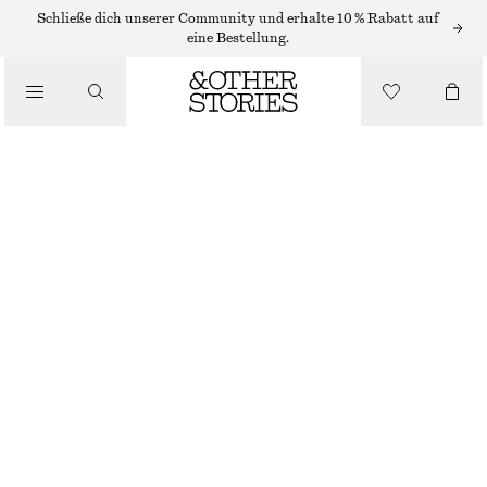
/
Schließe dich unserer Community und erhalte 10 % Rabatt auf
OBERTEILE & T-SHIRTS
eine Bestellung.
JERSEY-OBERTEIL MIT DRAPIERUNG
€ 35
€ 59
/
LETZTE CHANCE
BEKLEIDUNG
HELLROSA
XS
S
M
L