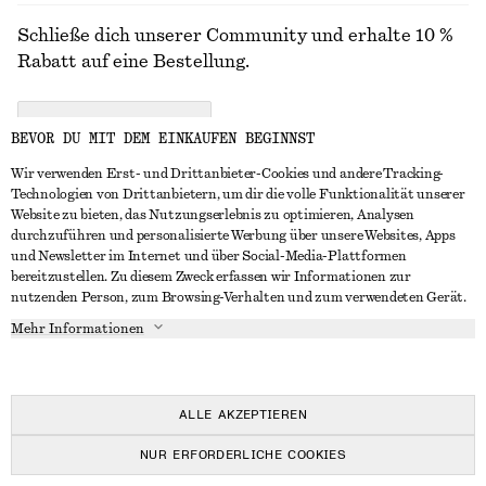
Schließe dich unserer Community und erhalte 10 %
Rabatt auf eine Bestellung.
CREATE ACCOUNT
BEVOR DU MIT DEM EINKAUFEN BEGINNST
Wir verwenden Erst- und Drittanbieter-Cookies und andere Tracking-
Technologien von Drittanbietern, um dir die volle Funktionalität unserer
IN KONTAKT TRETEN
Website zu bieten, das Nutzungserlebnis zu optimieren, Analysen
durchzuführen und personalisierte Werbung über unsere Websites, Apps
Kontakt
Instagram
und Newsletter im Internet und über Social-Media-Plattformen
KUNDENSERVICE
bereitzustellen. Zu diesem Zweck erfassen wir Informationen zur
Storefinder
Pinterest
nutzenden Person, zum Browsing-Verhalten und zum verwendeten Gerät.
Zahlung
INFO
Affiliates
Facebook
Mehr Informationen
Lieferung
Über uns
Karriere
YouTube
Rückgabe und Rückerstattung
In Vorbereitung
Presse
TikTok
Widerrufsrecht
ALLE AKZEPTIEREN
Häufig gestellte Fragen
NUR ERFORDERLICHE COOKIES
Größentabelle