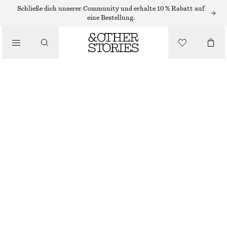
/
Schließe dich unserer Community und erhalte 10 % Rabatt auf
OBERTEILE & T-SHIRTS
eine Bestellung.
T-SHIRT AUS BAUMWOLLE MIT RUNDHALSAUSSCHNITT
€ 25
/
BEKLEIDUNG
ROSA
+
14
XS
S
M
L
Größentabelle
GRÖSSE
GRÖSSE WÄHLEN