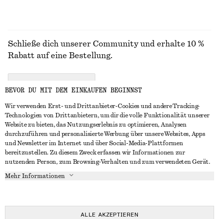
Schließe dich unserer Community und erhalte 10 %
Rabatt auf eine Bestellung.
CREATE ACCOUNT
BEVOR DU MIT DEM EINKAUFEN BEGINNST
Wir verwenden Erst- und Drittanbieter-Cookies und andere Tracking-
Technologien von Drittanbietern, um dir die volle Funktionalität unserer
IN KONTAKT TRETEN
Website zu bieten, das Nutzungserlebnis zu optimieren, Analysen
durchzuführen und personalisierte Werbung über unsere Websites, Apps
Kontakt
Instagram
und Newsletter im Internet und über Social-Media-Plattformen
KUNDENSERVICE
bereitzustellen. Zu diesem Zweck erfassen wir Informationen zur
Storefinder
Pinterest
nutzenden Person, zum Browsing-Verhalten und zum verwendeten Gerät.
Zahlung
INFO
Affiliates
Facebook
Mehr Informationen
Lieferung
Über uns
Karriere
YouTube
Rückgabe und Rückerstattung
In Vorbereitung
Presse
TikTok
Widerrufsrecht
ALLE AKZEPTIEREN