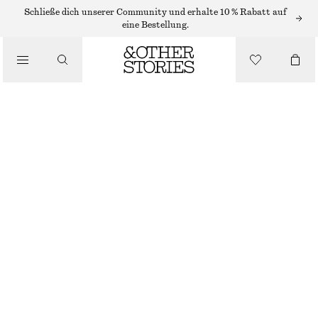
MIDIKLEIDER
Schließe dich unserer Community und erhalte 10 % Rabatt auf
eine Bestellung.
/
KLEIDER
MIDIKLEID MIT KORDELZUG
/
€ 45
€ 89
BEKLEIDUNG
LETZTE CHANCE
BEIGE
XS
S
M
L