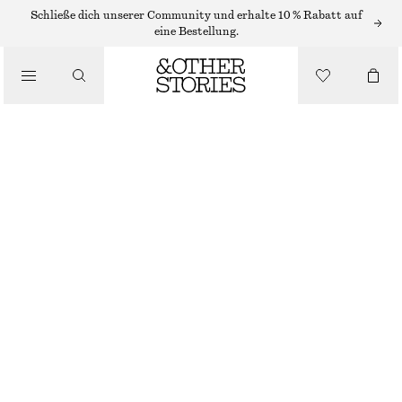
Schließe dich unserer Community und erhalte 10 % Rabatt auf
/
eine Bestellung.
BLUSEN & HEMDEN
OBERTEIL MIT KORDELZUG
€ 29
€ 59
/
BEKLEIDUNG
LETZTE CHANCE
ROT
XS
S
M
L