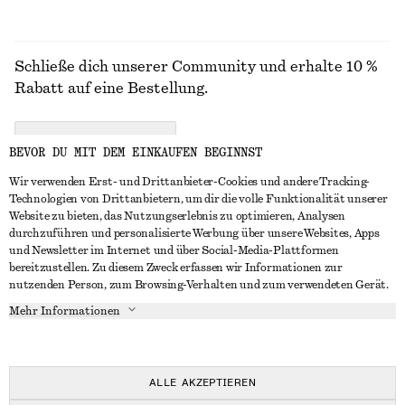
Schließe dich unserer Community und erhalte 10 %
Rabatt auf eine Bestellung.
CREATE ACCOUNT
BEVOR DU MIT DEM EINKAUFEN BEGINNST
Wir verwenden Erst- und Drittanbieter-Cookies und andere Tracking-
Technologien von Drittanbietern, um dir die volle Funktionalität unserer
IN KONTAKT TRETEN
Website zu bieten, das Nutzungserlebnis zu optimieren, Analysen
durchzuführen und personalisierte Werbung über unsere Websites, Apps
Kontakt
Instagram
und Newsletter im Internet und über Social-Media-Plattformen
KUNDENSERVICE
bereitzustellen. Zu diesem Zweck erfassen wir Informationen zur
Storefinder
Pinterest
nutzenden Person, zum Browsing-Verhalten und zum verwendeten Gerät.
Zahlung
INFO
Affiliates
Facebook
Mehr Informationen
Lieferung
Über uns
Karriere
YouTube
Rückgabe und Rückerstattung
In Vorbereitung
Presse
TikTok
Widerrufsrecht
ALLE AKZEPTIEREN
Häufig gestellte Fragen