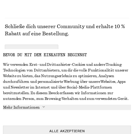
Schließe dich unserer Community und erhalte 10 %
Rabatt auf eine Bestellung.
CREATE ACCOUNT
BEVOR DU MIT DEM EINKAUFEN BEGINNST
Wir verwenden Erst- und Drittanbieter-Cookies und andere Tracking-
Technologien von Drittanbietern, um dir die volle Funktionalität unserer
IN KONTAKT TRETEN
Website zu bieten, das Nutzungserlebnis zu optimieren, Analysen
durchzuführen und personalisierte Werbung über unsere Websites, Apps
Kontakt
Instagram
und Newsletter im Internet und über Social-Media-Plattformen
KUNDENSERVICE
bereitzustellen. Zu diesem Zweck erfassen wir Informationen zur
Storefinder
Pinterest
nutzenden Person, zum Browsing-Verhalten und zum verwendeten Gerät.
Zahlung
INFO
Affiliates
Facebook
Mehr Informationen
Lieferung
Über uns
Karriere
YouTube
Rückgabe und Rückerstattung
In Vorbereitung
Presse
TikTok
Widerrufsrecht
ALLE AKZEPTIEREN