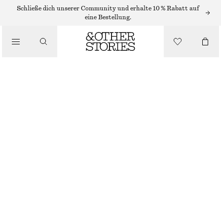
MIDIKLEIDER
Schließe dich unserer Community und erhalte 10 % Rabatt auf
eine Bestellung.
/
KLEIDER
MIDIKLEID MIT KORDELZUG
/
€ 49
€ 89
BEKLEIDUNG
LETZTE CHANCE
ROSA
XS
S
M
L