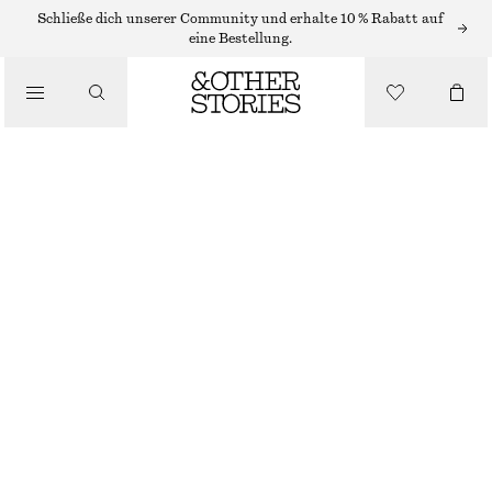
Schließe dich unserer Community und erhalte 10 % Rabatt auf
eine Bestellung.
SANDALEN
/
LEDERSANDALEN MIT BLOCKABSATZ
SCHUHE
€ 79
€ 119
LETZTE CHANCE
ROT/SCHLANGENPRINT
35
36
37
38
39
40
41
42