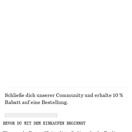
ENTDECKE UNSERE KOLLEKTIONEN
STRICK
KLEIDER
ACCESSOIRES
JACKEN &
MÄNTEL
Schließe dich unserer Community und erhalte 10 %
Rabatt auf eine Bestellung.
CREATE ACCOUNT
BEVOR DU MIT DEM EINKAUFEN BEGINNST