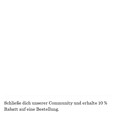
€ 25
€ 49
€ 69
Letzte Chance
Exklusiv online
Minikleid aus Leinen
Ovale Cat-Eye-Sonnenbrille
€ 79
€ 27
€ 69
Neu
Letzte Chance
100% LEINEN
Drapiertes Neckholder-Oberteil
Rippstrickjacke aus Baumwolle
€ 69
€ 35
€ 89
Letzte Chance
ALLE TRAGETASCHEN ENTDECKEN
Schließe dich unserer Community und erhalte 10 %
Rabatt auf eine Bestellung.