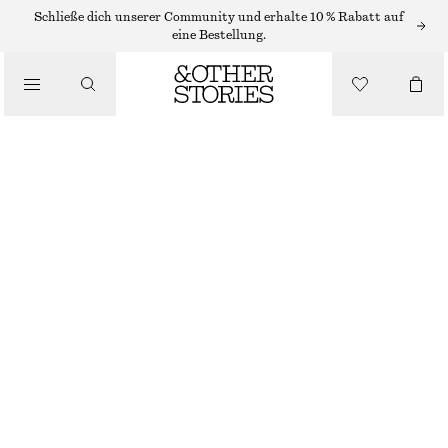
Schließe dich unserer Community und erhalte 10 % Rabatt auf
TRAGETASCHEN
eine Bestellung.
/
TRAGETASCHE AUS LEDER
TASCHEN
€ 109
€ 179
NICHT MEHR VORRÄTIG
WEISS/ROSA
ONESIZE
GRÖSSE