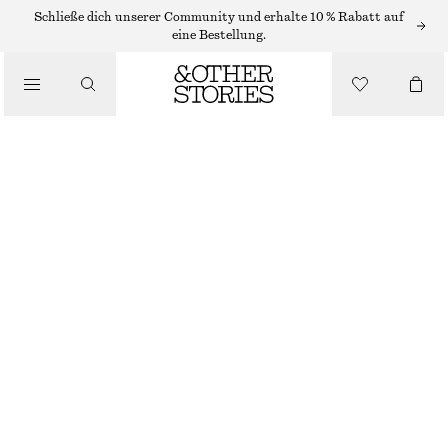
Schließe dich unserer Community und erhalte 10 % Rabatt auf
eine Bestellung.
NAGELLACK
/
PEARLY ASH NAGELLACK
BEAUTY
€ 7
9 ML | € 777.78 / 1 L
NICHT MEHR VORRÄTIG
PEARLY ASH
+
8
GRÖSSE WÄHLEN
Im Store finden