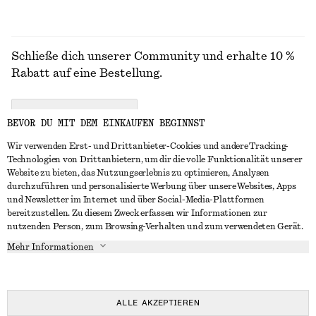
Schließe dich unserer Community und erhalte 10 %
Rabatt auf eine Bestellung.
CREATE ACCOUNT
BEVOR DU MIT DEM EINKAUFEN BEGINNST
Wir verwenden Erst- und Drittanbieter-Cookies und andere Tracking-
Technologien von Drittanbietern, um dir die volle Funktionalität unserer
IN KONTAKT TRETEN
Website zu bieten, das Nutzungserlebnis zu optimieren, Analysen
durchzuführen und personalisierte Werbung über unsere Websites, Apps
Kontakt
Instagram
und Newsletter im Internet und über Social-Media-Plattformen
KUNDENSERVICE
bereitzustellen. Zu diesem Zweck erfassen wir Informationen zur
Storefinder
Pinterest
nutzenden Person, zum Browsing-Verhalten und zum verwendeten Gerät.
Zahlung
INFO
Affiliates
Facebook
Mehr Informationen
Lieferung
Über uns
Karriere
YouTube
Rückgabe und Rückerstattung
In Vorbereitung
Presse
TikTok
Widerrufsrecht
ALLE AKZEPTIEREN