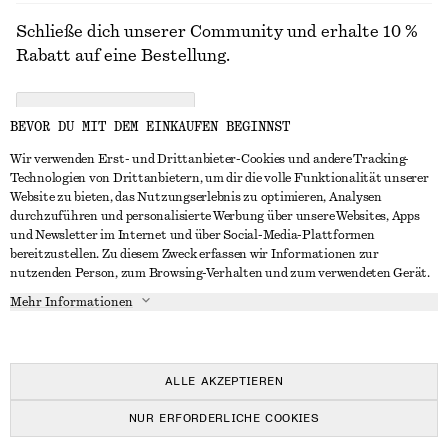
Schließe dich unserer Community und erhalte 10 %
Rabatt auf eine Bestellung.
CREATE ACCOUNT
BEVOR DU MIT DEM EINKAUFEN BEGINNST
Wir verwenden Erst- und Drittanbieter-Cookies und andere Tracking-
Technologien von Drittanbietern, um dir die volle Funktionalität unserer
IN KONTAKT TRETEN
Website zu bieten, das Nutzungserlebnis zu optimieren, Analysen
durchzuführen und personalisierte Werbung über unsere Websites, Apps
Kontakt
Instagram
und Newsletter im Internet und über Social-Media-Plattformen
KUNDENSERVICE
bereitzustellen. Zu diesem Zweck erfassen wir Informationen zur
Storefinder
Pinterest
nutzenden Person, zum Browsing-Verhalten und zum verwendeten Gerät.
Zahlung
INFO
Affiliates
Facebook
Mehr Informationen
Lieferung
Über uns
Karriere
YouTube
Rückgabe und Rückerstattung
In Vorbereitung
Presse
TikTok
Widerrufsrecht
ALLE AKZEPTIEREN
Häufig gestellte Fragen
NUR ERFORDERLICHE COOKIES
Größentabelle