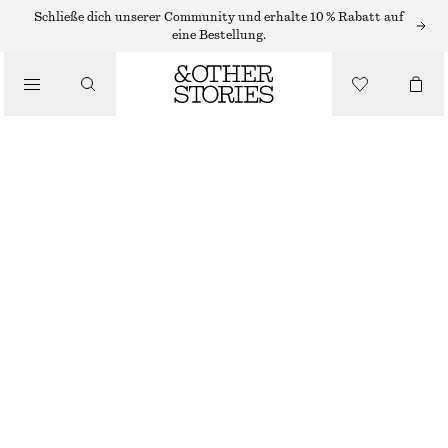
Schließe dich unserer Community und erhalte 10 % Rabatt auf
eine Bestellung.
/
OBERTEILE & T-SHIRTS
RIPPSTRICK-TANKTOP MIT TIEFEM AUSSCHNITT
€ 25
€ 49
LETZTE CHANCE
/
BEKLEIDUNG
DUNKELBRAUN
XS
S
M
L