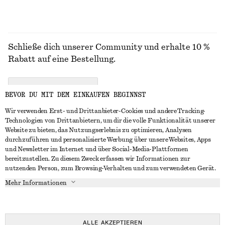
Schließe dich unserer Community und erhalte 10 %
Rabatt auf eine Bestellung.
CREATE ACCOUNT
BEVOR DU MIT DEM EINKAUFEN BEGINNST
Wir verwenden Erst- und Drittanbieter-Cookies und andere Tracking-
Technologien von Drittanbietern, um dir die volle Funktionalität unserer
IN KONTAKT TRETEN
Website zu bieten, das Nutzungserlebnis zu optimieren, Analysen
durchzuführen und personalisierte Werbung über unsere Websites, Apps
Kontakt
Instagram
und Newsletter im Internet und über Social-Media-Plattformen
KUNDENSERVICE
bereitzustellen. Zu diesem Zweck erfassen wir Informationen zur
Storefinder
Pinterest
nutzenden Person, zum Browsing-Verhalten und zum verwendeten Gerät.
Zahlung
INFO
Affiliates
Facebook
Mehr Informationen
Lieferung
Über uns
Karriere
YouTube
Rückgabe und Rückerstattung
In Vorbereitung
Presse
TikTok
Widerrufsrecht
ALLE AKZEPTIEREN