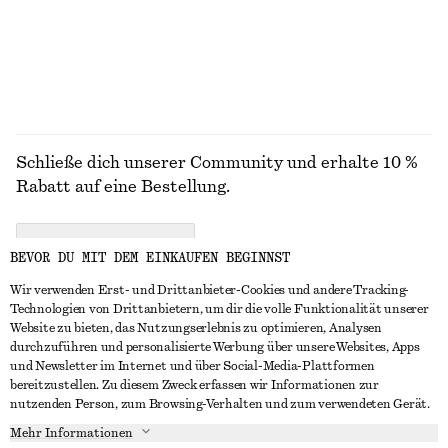
ALLE KLEIDER ENTDECKEN
Schließe dich unserer Community und erhalte 10 %
Rabatt auf eine Bestellung.
CREATE ACCOUNT
BEVOR DU MIT DEM EINKAUFEN BEGINNST
Wir verwenden Erst- und Drittanbieter-Cookies und andere Tracking-
Technologien von Drittanbietern, um dir die volle Funktionalität unserer
IN KONTAKT TRETEN
Website zu bieten, das Nutzungserlebnis zu optimieren, Analysen
durchzuführen und personalisierte Werbung über unsere Websites, Apps
Kontakt
Instagram
und Newsletter im Internet und über Social-Media-Plattformen
KUNDENSERVICE
bereitzustellen. Zu diesem Zweck erfassen wir Informationen zur
Storefinder
Pinterest
nutzenden Person, zum Browsing-Verhalten und zum verwendeten Gerät.
Zahlung
INFO
Affiliates
Facebook
Mehr Informationen
Lieferung