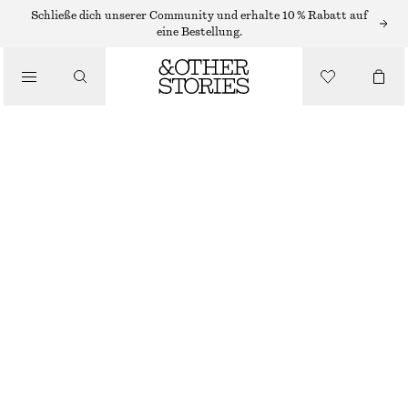
MINIKLEIDER
Schließe dich unserer Community und erhalte 10 % Rabatt auf
eine Bestellung.
/
KLEIDER
GESMOKTES MINIKLEID AUS BAUMWOLL-POPELINE
/
€ 69
BEKLEIDUNG
ROT
32
34
36
38
40
42
44
Größentabelle
GRÖSSE