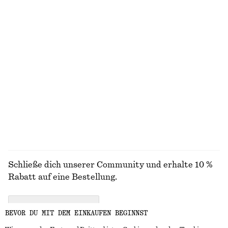
ENTDECKE UNSERE KOLLEKTIONEN
STRICK
KLEIDER
ACCESSOIRES
JACKEN &
MÄNTEL
Schließe dich unserer Community und erhalte 10 %
Rabatt auf eine Bestellung.
CREATE ACCOUNT
BEVOR DU MIT DEM EINKAUFEN BEGINNST