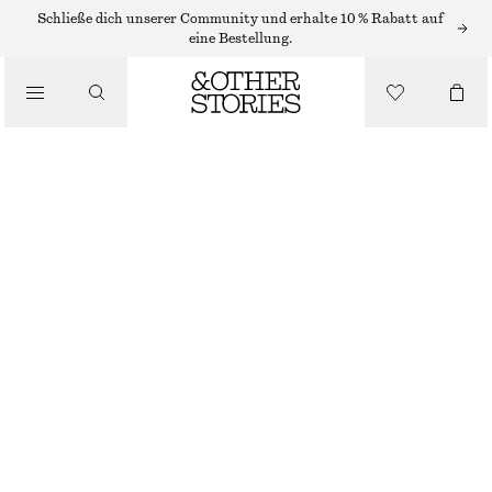
Schließe dich unserer Community und erhalte 10 % Rabatt auf
eine Bestellung.
BEKLEIDUNG
WIDE CUT SHORTS
€ 69
NICHT MEHR VORRÄTIG
MITTELBLAU
32
34
36
38
40
42
44