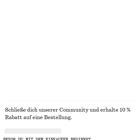
Ärmelloses Midikleid aus Satin
Hose aus Satin
€ 99
€ 89
Neu
+
7
+
1
Minikleid aus Leinen
Ärmelloses Midikleid aus Satin
€ 89
€ 99
Neu
Neu
+
7
100% leinen
+
2
ALLE SNEAKER ENTDECKEN
Schließe dich unserer Community und erhalte 10 %
Rabatt auf eine Bestellung.
CREATE ACCOUNT
BEVOR DU MIT DEM EINKAUFEN BEGINNST