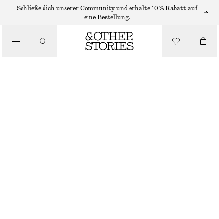
ADIDAS-SNEAKER
Schließe dich unserer Community und erhalte 10 % Rabatt auf
eine Bestellung.
/
SNEAKER
ADIDAS SAMBA OG SNEAKERS
€ 120
/
SCHUHE
DUNKELGRÜN/SCHLANGENHAUT/CREME
37
38
39
40
41
38
40
42
1/3
2/3
1/3
2/3
1/3
Größentabelle
GRÖSSE