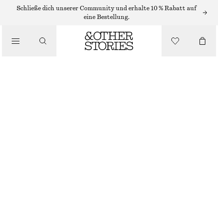
Schließe dich unserer Community und erhalte 10 % Rabatt auf
eine Bestellung.
/
OBERTEILE & T-SHIRTS
TANKTOP AUS SEIDE
€ 69
€ 89
LETZTE CHANCE
/
BEKLEIDUNG
GRÜN/PRINT
32
34
36
38
40
42
44