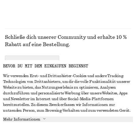
Schließe dich unserer Community und erhalte 10 %
Rabatt auf eine Bestellung.
CREATE ACCOUNT
BEVOR DU MIT DEM EINKAUFEN BEGINNST
Wir verwenden Erst- und Drittanbieter-Cookies und andere Tracking-
Technologien von Drittanbietern, um dir die volle Funktionalität unserer
IN KONTAKT TRETEN
Website zu bieten, das Nutzungserlebnis zu optimieren, Analysen
durchzuführen und personalisierte Werbung über unsere Websites, Apps
Kontakt
Instagram
und Newsletter im Internet und über Social-Media-Plattformen
KUNDENSERVICE
bereitzustellen. Zu diesem Zweck erfassen wir Informationen zur
Storefinder
Pinterest
nutzenden Person, zum Browsing-Verhalten und zum verwendeten Gerät.
Zahlung
INFO
Affiliates
Facebook
Mehr Informationen
Geschenkkarte
Über uns
Karriere
YouTube
Lieferung