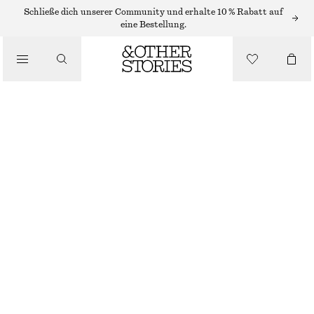
SHORTS
Schließe dich unserer Community und erhalte 10 % Rabatt auf
eine Bestellung.
/
HOSEN
/
SHORTS AUS SEIDE MIT KORDELZUG
BEKLEIDUNG
€ 69
€ 99
NICHT MEHR VORRÄTIG
VIOLETT/GESTREIFT
XS
S
M
L