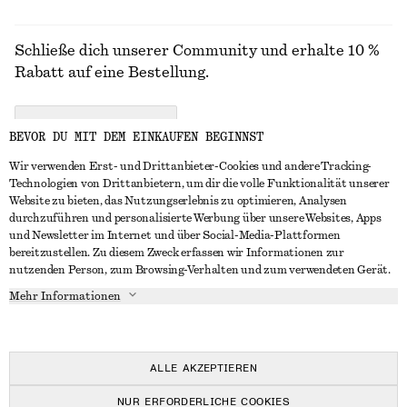
Schließe dich unserer Community und erhalte 10 %
Rabatt auf eine Bestellung.
CREATE ACCOUNT
BEVOR DU MIT DEM EINKAUFEN BEGINNST
Wir verwenden Erst- und Drittanbieter-Cookies und andere Tracking-
Technologien von Drittanbietern, um dir die volle Funktionalität unserer
IN KONTAKT TRETEN
Website zu bieten, das Nutzungserlebnis zu optimieren, Analysen
durchzuführen und personalisierte Werbung über unsere Websites, Apps
Kontakt
Instagram
und Newsletter im Internet und über Social-Media-Plattformen
KUNDENSERVICE
bereitzustellen. Zu diesem Zweck erfassen wir Informationen zur
Storefinder
Pinterest
nutzenden Person, zum Browsing-Verhalten und zum verwendeten Gerät.
Zahlung
INFO
Affiliates
Facebook
Mehr Informationen
Geschenkkarte
Über uns
Karriere
YouTube
Lieferung
In Vorbereitung
Presse
TikTok
Rückgabe und Rückerstattung
ALLE AKZEPTIEREN
Widerrufsrecht
NUR ERFORDERLICHE COOKIES