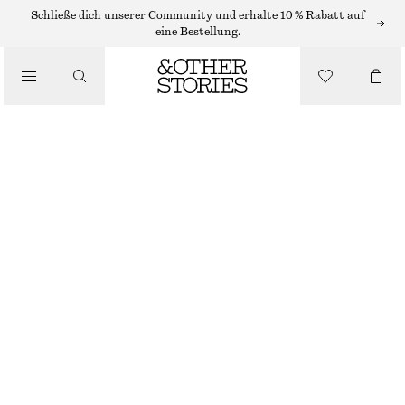
Schließe dich unserer Community und erhalte 10 % Rabatt auf
eine Bestellung.
/
OBERTEILE & T-SHIRTS
TIEF AUSGESCHNITTENES TANKTOP
€ 35
€ 49
LETZTE CHANCE
/
BEKLEIDUNG
BEIGE
32
34
36
38
40
42
44