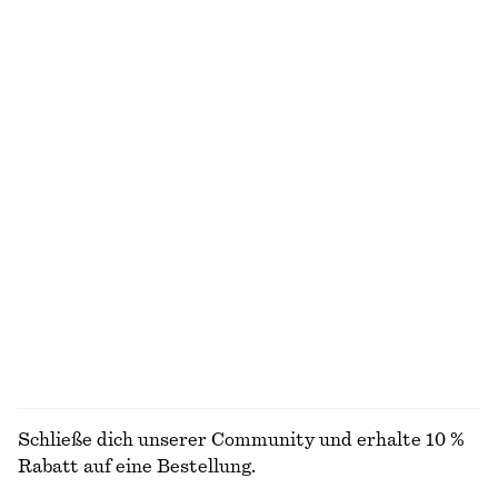
€ 99
€ 89
Neu
Neu
100% leinen
100% biobaumwolle
Midikleid mit tiefem Ausschnitt
Ärmelloses Midikleid aus Satin
€ 35
€ 89
€ 99
Letzte Chance
Neu
+
7
Midikleid mit schmalen Trägern
Hemd mit Bindedetail hinten
€ 49
€ 99
€ 39
€ 59
Letzte Chance
Letzte Chance
ALLE OBERTEILE & T-SHIRTS ENTDECKEN
Schließe dich unserer Community und erhalte 10 %
Rabatt auf eine Bestellung.