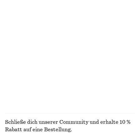
€ 22
€ 29
€ 79
Letzte Chance
Neu
100% leinen
Strukturierte Bikinihose
Bikinihose mit Detail an der Seite
€ 29
€ 29
Exklusiv online
Exklusiv online
+
2
Rippstrick-Tanktop
Elegante knielange Shorts
€ 35
€ 49
€ 45
€ 69
Letzte Chance
Letzte Chance
+
2
ALLE BADEMODE ENTDECKEN
Schließe dich unserer Community und erhalte 10 %
Rabatt auf eine Bestellung.