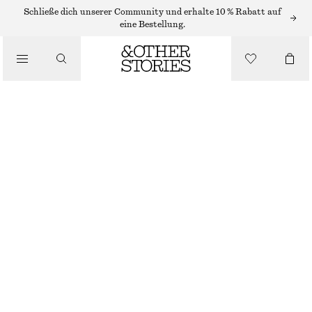
Schließe dich unserer Community und erhalte 10 % Rabatt auf
/
eine Bestellung.
BIKINIS
/
BADEMODE
BIKINIHOSE MIT HOHEM BUND
€ 22
€ 29
LETZTE CHANCE
/
BEKLEIDUNG
BRAUN
32
34
36
38
40
42
44