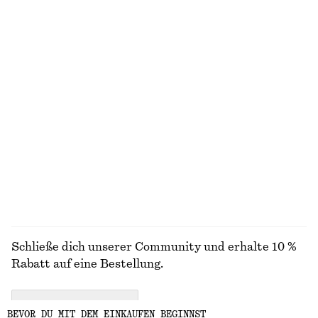
+
3
Gerade geschnittene Hose mit Bügelfalten
Hose aus Satin
€ 79
€ 89
Neu
+
2
+
1
Kastenförmiges T-Shirt aus Baumwolle
Midirock aus Baumwolle mit Kordelzug
€ 25
€ 89
100% biobaumwolle
Baumwolle-seide
+
7
ALLE OBERTEILE & T-SHIRTS ENTDECKEN
Schließe dich unserer Community und erhalte 10 %
Rabatt auf eine Bestellung.
CREATE ACCOUNT
BEVOR DU MIT DEM EINKAUFEN BEGINNST