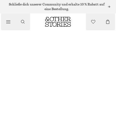
Schließe dich unserer Community und erhalte 10 % Rabatt auf
eine Bestellung.
/
OBERTEILE & T-SHIRTS
STRICK-TANKTOP
€ 49
/
BEKLEIDUNG
VIOLETT/BRAUN/GESTREIFT
XS
S
M
L
Größentabelle
GRÖSSE