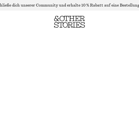
hließe dich unserer Community und erhalte 10 % Rabatt auf eine Bestellung
TOP MIT PUFFÄRMELN
NICHT MEHR VORRÄTIG
TERRAKOTTA-MUSTER
32
34
36
38
40
42
44
Größentabelle
GRÖSSE