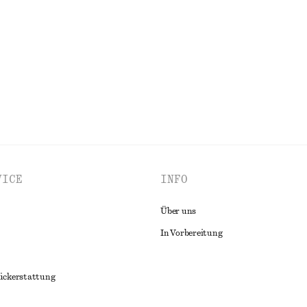
€ 69
lle
Neu
Wolle-baumwolle
ALLE BLUSEN & HEMDEN ENTDECKEN
VICE
INFO
Über uns
In Vorbereitung
ückerstattung