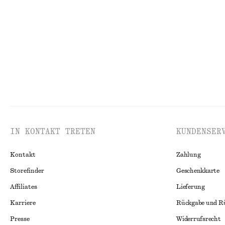
€ 89
€ 25
Neu
100% biobaumwo
IN KONTAKT TRETEN
KUNDENSER
Kontakt
Zahlung
Storefinder
Geschenkkarte
Affiliates
Lieferung
Karriere
Rückgabe und R
Presse
Widerrufsrecht