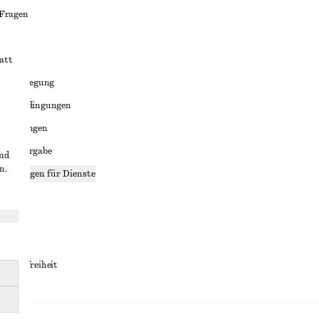
 Fragen
att
liktbeilegung
häftsbedingungen
bedingungen
enweitergabe
und
n.
stellungen für Dienste
lärung
ungen
rrierefreiheit