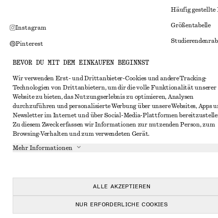
Häufig gestellte
Größentabelle
Instagram
Studierendenrab
Pinterest
Alternative Konf
Facebook
BEVOR DU MIT DEM EINKAUFEN BEGINNST
Allgemeine Gesc
YouTube
Wir verwenden Erst- und Drittanbieter-Cookies und andere Tracking-
Technologien von Drittanbietern, um dir die volle Funktionalität unserer
Mitgliedschafts
TikTok
Website zu bieten, das Nutzungserlebnis zu optimieren, Analysen
Cookies und Dat
durchzuführen und personalisierte Werbung über unsere Websites, Apps 
Newsletter im Internet und über Social-Media-Plattformen bereitzustelle
Cookies und Ein
Zu diesem Zweck erfassen wir Informationen zur nutzenden Person, zum
Browsing-Verhalten und zum verwendeten Gerät.
Datenschutzerk
Mehr Informationen
Nutzungsbeding
Impressum
Erklärung zur Ba
ALLE AKZEPTIEREN
NUR ERFORDERLICHE COOKIES