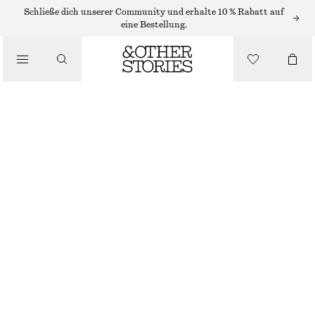
Schließe dich unserer Community und erhalte 10 % Rabatt auf
eine Bestellung.
/
OBERTEILE & T-SHIRTS
TRÄGERTOP AUS SEIDE
€ 69
€ 99
NICHT MEHR VORRÄTIG
/
BEKLEIDUNG
SCHWARZ
32
34
36
38
40
42
44