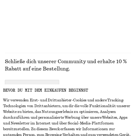
€ 69
€ 119
€ 15
€ 22
Letzte Chance
Letzte Chance
100% baumwolle
+
1
ALLE OBERTEILE & T-SHIRTS ENTDECKEN
Schließe dich unserer Community und erhalte 10 %
Rabatt auf eine Bestellung.
CREATE ACCOUNT
BEVOR DU MIT DEM EINKAUFEN BEGINNST
Wir verwenden Erst- und Drittanbieter-Cookies und andere Tracking-
Technologien von Drittanbietern, um dir die volle Funktionalität unserer
IN KONTAKT TRETEN
Website zu bieten, das Nutzungserlebnis zu optimieren, Analysen
durchzuführen und personalisierte Werbung über unsere Websites, Apps
Kontakt
Instagram
und Newsletter im Internet und über Social-Media-Plattformen
KUNDENSERVICE
bereitzustellen. Zu diesem Zweck erfassen wir Informationen zur
Storefinder
Pinterest
nutzenden Person, zum Browsing-Verhalten und zum verwendeten Gerät.