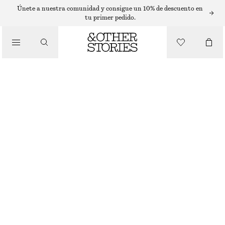
FALDAS MIDI
Únete a nuestra comunidad y consigue un 10% de descuento en
tu primer pedido.
/
FALDAS
FALDA LÁPIZ DE LARGO MIDI
€ 39
€ 89
/
ROPA
ÚLTIMA OPORTUNIDAD
BEIGE
32
34
36
38
40
42
44