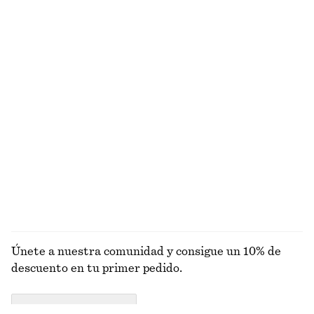
Jersey de punto en seda y algodón
Camiseta de cuello redondo
€ 49
€ 89
€ 15
€ 22
Última oportunidad
Última oportunidad
Seda-algodón
Alpaca-lana
+
1
Vestido midi con corte al bies
Vestido midi acampanado de lino
€ 39
€ 99
€ 99
Última oportunidad
Nuevo
100% lino
EXPLORAR FALDAS
Únete a nuestra comunidad y consigue un 10% de
descuento en tu primer pedido.
CREATE ACCOUNT