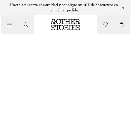
SLEEVELESS TOPS
Únete a nuestra comunidad y consigue un 10% de descuento en
tu primer pedido.
/
TOPS Y CAMISETAS
TOP ESTILO CHALECO DE SASTRERÍA
€ 39
€ 79
ÚLTIMA OPORTUNIDAD
/
ROPA
BEIGE
32
34
36
38
40
42
44