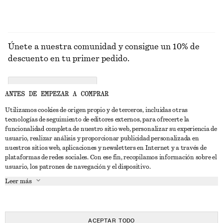
Únete a nuestra comunidad y consigue un 10% de
descuento en tu primer pedido.
CREATE ACCOUNT
ANTES DE EMPEZAR A COMPRAR
Utilizamos cookies de origen propio y de terceros, incluidas otras
tecnologías de seguimiento de editores externos, para ofrecerte la
PONTE EN CONTACTO CON NOSOTROS
funcionalidad completa de nuestro sitio web, personalizar su experiencia de
usuario, realizar análisis y proporcionar publicidad personalizada en
Contacta con nosotros
Instagram
nuestros sitios web, aplicaciones y newsletters en Internet y a través de
ATENCIÓN AL CLIENTE
plataformas de redes sociales. Con ese fin, recopilamos información sobre el
Localizador de tiendas
Pinterest
usuario, los patrones de navegación y el dispositivo.
Pago
ACERCA DE
Filiales
Facebook
Leer más
Tarjeta regalo
Sobre nosotros
Empleo
YouTube
Entrega
Fase de creación
Prensa
TikTok
Devolución y reembolso
ACEPTAR TODO