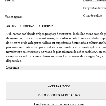
Prensa
Derecho de desis
Preguntas frecu
Guía de tallas
Instagram
Descuento para 
Pinterest
ANTES DE EMPEZAR A COMPRAR
Solución alternat
Facebook
Utilizamos cookies de origen propio y de terceros, incluidas otras tecnolog
de seguimiento de editores externos, para ofrecerte la funcionalidad compl
Términos y condi
YouTube
de nuestro sitio web, personalizar su experiencia de usuario, realizar anális
Términos y cond
proporcionar publicidad personalizada en nuestros sitios web, aplicaciones
TikTok
newsletters en Internet y a través de plataformas de redes sociales. Con ese
Cookies y compar
recopilamos información sobre el usuario, los patrones de navegación y el
dispositivo.
Configuración de
Leer más
Aviso de privaci
Condiciones de s
Declaración de ac
ACEPTAR TODO
SOLO COOKIES NECESARIAS
Configuración de cookies y servicios