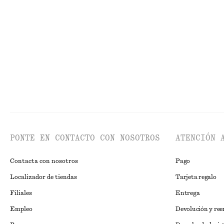
+
11
Camiseta de algodón con cuello redondo
Sandalias de tir
€ 25
€ 99
Alpaca-lana
PONTE EN CONTACTO CON NOSOTROS
ATENCIÓN 
Contacta con nosotros
Pago
Localizador de tiendas
Tarjeta regalo
Filiales
Entrega
Empleo
Devolución y re