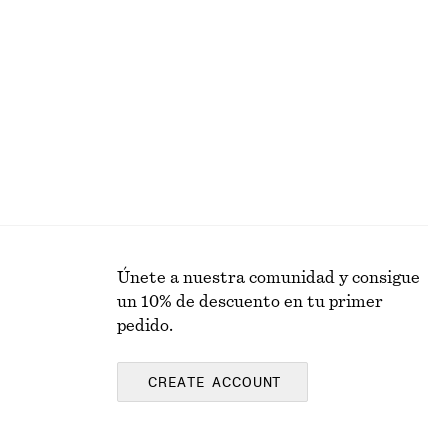
dada
Falda lencera hasta la rodilla
€ 69
Únete a nuestra comunidad y consigue
un 10% de descuento en tu primer
pedido.
CREATE ACCOUNT