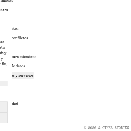
timiento
entes
estudiantes
iva de conflictos
ías
eta
ciones
is y
iciones para miembros
 y
 fin,
tición de datos
 cookies y servicios
dad
ervicio
cesibilidad
© 2026 & OTHER STORIES