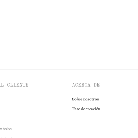
+
2
as con tacón ancho
Camisa de algodón con cintura anu
€ 79
Nuevo
Alpaca-lana
EXPLORAR ZAPATILLAS DEPORTIVAS
AL CLIENTE
ACERCA DE
Sobre nosotros
Fase de creación
embolso