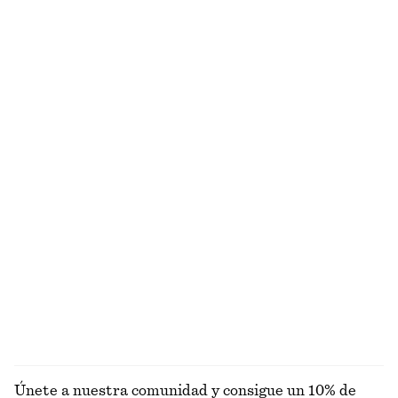
Pantalón en sarga de algodón con cordón de ajuste
Top con flecos
€ 79
€ 99
Alpaca-lana
Nuevo
Top de manga larga de canalé
Camiseta de algodón con cuello redondo
€ 29
€ 25
Alpaca-lana
+
5
+
11
Chaqueta funcional corte holgado cordón de ajuste
Minivestido de lino
€ 149
€ 79
Alpaca-lana
Nuevo
100% lino
EXPLORAR BLUSAS Y CAMISAS
Únete a nuestra comunidad y consigue un 10% de