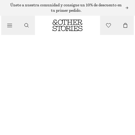
CAMISAS
Únete a nuestra comunidad y consigue un 10% de descuento en
tu primer pedido.
/
BLUSAS Y CAMISAS
CAMISA DE POPELINA DE ALGODÓN CON CORDÓN DE AJUSTE
€ 79
/
ROPA
AZUL/RAYAS
XS
S
M
L
Guía de tallas
TALLA