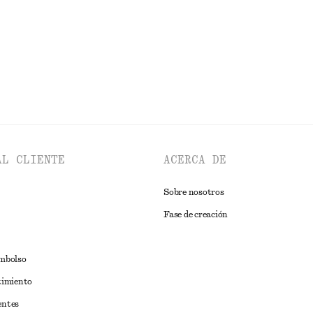
EXPLORAR BOLSOS DE HOMBRO
AL CLIENTE
ACERCA DE
Sobre nosotros
Fase de creación
embolso
timiento
entes