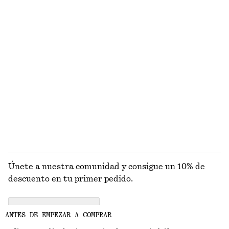
Camiseta de algodón de silueta cuadrada
Camiseta de canalé
€ 25
€ 25
100% algodón orgánico
+
6
+
7
Camiseta de algodón con cuello redondo
Vestido drapeado cruzado en la cintura
€ 25
€ 89
100% algodón orgánico
Nuevo
+
12
EXPLORAR SOMBREROS, GORRAS Y GORROS
Únete a nuestra comunidad y consigue un 10% de
descuento en tu primer pedido.
CREATE ACCOUNT
ANTES DE EMPEZAR A COMPRAR