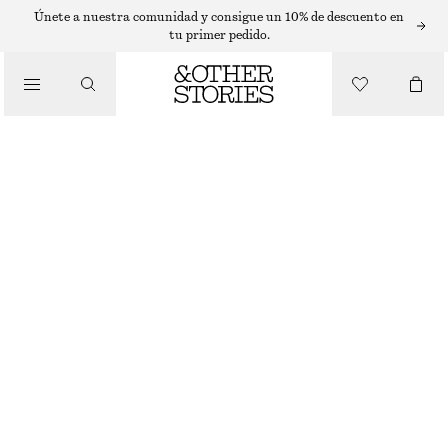
SOMBREROS, GORRAS Y GORROS
Únete a nuestra comunidad y consigue un 10% de descuento en
tu primer pedido.
SOMBRERO DE PAJA CON CORONA EN FORMA DE DIAMANTE
€ 19
€ 39
/
ACCESORIOS
AGOTADO
MARRÓN
XS/S
M/L