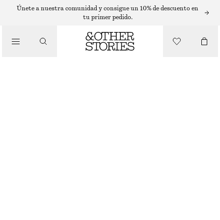
ANILLOS
Únete a nuestra comunidad y consigue un 10% de descuento en
tu primer pedido.
/
JOYERÍA
ANILLO DE DOBLE BANDA
/
ACCESORIOS
€ 25
PLATA
S
M
L
Guía de tallas
TALLA