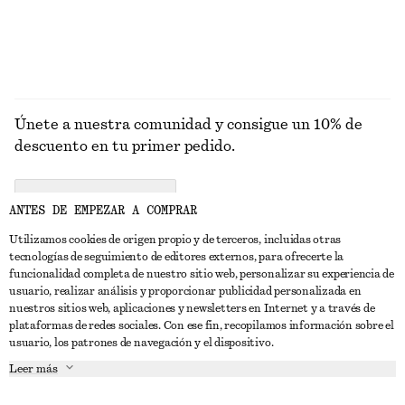
EXPLORAR JOYERÍA
Únete a nuestra comunidad y consigue un 10% de
descuento en tu primer pedido.
CREATE ACCOUNT
ANTES DE EMPEZAR A COMPRAR
Utilizamos cookies de origen propio y de terceros, incluidas otras
tecnologías de seguimiento de editores externos, para ofrecerte la
PONTE EN CONTACTO CON NOSOTROS
funcionalidad completa de nuestro sitio web, personalizar su experiencia de
usuario, realizar análisis y proporcionar publicidad personalizada en
Contacta con nosotros
Instagram
nuestros sitios web, aplicaciones y newsletters en Internet y a través de
ATENCIÓN AL CLIENTE
plataformas de redes sociales. Con ese fin, recopilamos información sobre el
Localizador de tiendas
Pinterest
usuario, los patrones de navegación y el dispositivo.
Pago
ACERCA DE
Filiales
Facebook
Leer más
Tarjeta regalo
Sobre nosotros
Empleo
YouTube