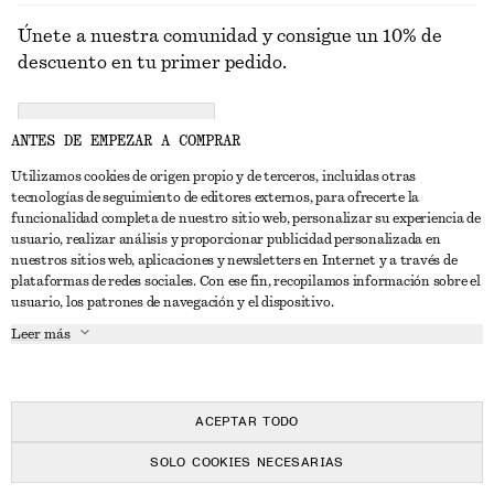
Únete a nuestra comunidad y consigue un 10% de
descuento en tu primer pedido.
CREATE ACCOUNT
ANTES DE EMPEZAR A COMPRAR
Utilizamos cookies de origen propio y de terceros, incluidas otras
tecnologías de seguimiento de editores externos, para ofrecerte la
PONTE EN CONTACTO CON NOSOTROS
funcionalidad completa de nuestro sitio web, personalizar su experiencia de
usuario, realizar análisis y proporcionar publicidad personalizada en
Contacta con nosotros
Instagram
nuestros sitios web, aplicaciones y newsletters en Internet y a través de
ATENCIÓN AL CLIENTE
plataformas de redes sociales. Con ese fin, recopilamos información sobre el
Localizador de tiendas
Pinterest
usuario, los patrones de navegación y el dispositivo.
Pago
ACERCA DE
Filiales
Facebook
Leer más
Tarjeta regalo
Sobre nosotros
Empleo
YouTube
Entrega
Fase de creación
Prensa
TikTok
Devolución y reembolso
ACEPTAR TODO
Derecho de desistimiento
SOLO COOKIES NECESARIAS
Preguntas frecuentes