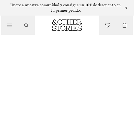
VESTIDOS MIDI
Únete a nuestra comunidad y consigue un 10% de descuento en
tu primer pedido.
/
VESTIDOS
VESTIDO MIDI CON CORDONES DE AJUSTE
€ 45
€ 89
/
ÚLTIMA OPORTUNIDAD
ROPA
BEIGE
XS
S
M
L