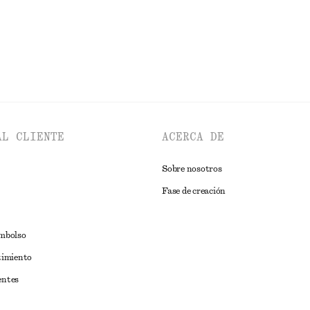
AL CLIENTE
ACERCA DE
Sobre nosotros
Fase de creación
embolso
timiento
entes