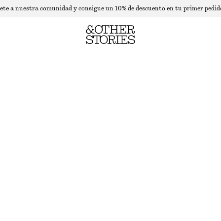
ete a nuestra comunidad y consigue un 10% de descuento en tu primer pedid
PANTALONES DE SATÉN CON CORDÓN DE AJUSTE
AGOTADO
ROJO OSCURO
32
34
36
38
40
42
44
Guía de tallas
TALLA