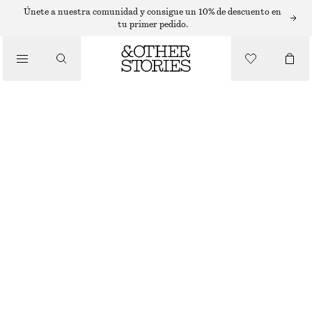
EAU DE TOILETTE
Únete a nuestra comunidad y consigue un 10% de descuento en
tu primer pedido.
/
FRAGANCIAS
EAU DE TOILETTE SICILIAN SUNRISE
€ 35
50 ML | € 700 / 1 L
/
BELLEZA
SICILIAN SUNRISE
+
15
ELIGE TALLA
Encontrar en tienda