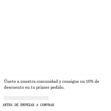
+
6
10 fragancias
Camiseta de punto ajustada
Gorro de pescador en paja tejida
€ 25
€ 39
Camisola con cuello tipo chal
Suéter de punto
€ 49
€ 49
+
2
EXPLORAR FRAGANCIAS
Únete a nuestra comunidad y consigue un 10% de
descuento en tu primer pedido.
CREATE ACCOUNT
ANTES DE EMPEZAR A COMPRAR