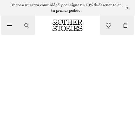
VAQUEROS ACAMPANADOS
Únete a nuestra comunidad y consigue un 10% de descuento en
tu primer pedido.
/
VAQUEROS ACAMPANADOS
VAQUEROS
€ 79
AGOTADO
/
ROPA
DARK BLUE
24
25
26
27
28
29
30
31