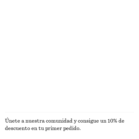
¿NO ES LO QUE ESTABAS BUSCANDO?
EXPLORA OTRAS COLECCIONES
VESTIDOS
FALDAS
ACCESORIOS
TOPS Y
CAMISETAS
Únete a nuestra comunidad y consigue un 10% de
descuento en tu primer pedido.