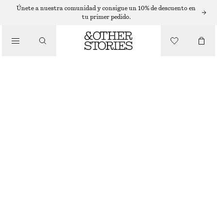
VAQUEROS ACAMPANADOS
Únete a nuestra comunidad y consigue un 10% de descuento en
tu primer pedido.
/
VAQUEROS ACAMPANADOS DE CINTURA ALTA
VAQUEROS
€ 35
€ 89
AGOTADO
/
ROPA
LAVADO MEDIO
32
34
36
38
40
42
44