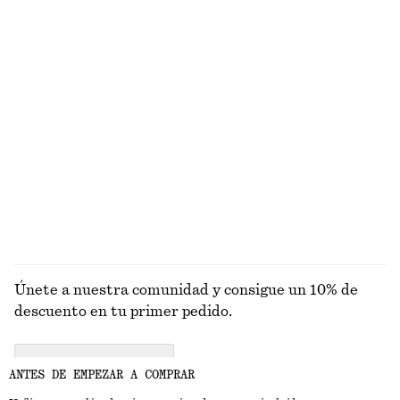
EXPLORA OTRAS COLECCIONES
VESTIDOS
FALDAS
ACCESORIOS
TOPS Y
CAMISETAS
Únete a nuestra comunidad y consigue un 10% de
descuento en tu primer pedido.
CREATE ACCOUNT
ANTES DE EMPEZAR A COMPRAR