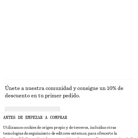
Alpaca-lana
Vestido midi con cuello barco
Camiseta de cuello redondo
€ 39
€ 99
€ 15
€ 22
Última oportunidad
Última oportunidad
Alpaca-lana
+
1
EXPLORAR TOPS Y CAMISETAS
Únete a nuestra comunidad y consigue un 10% de
descuento en tu primer pedido.
CREATE ACCOUNT
ANTES DE EMPEZAR A COMPRAR
Utilizamos cookies de origen propio y de terceros, incluidas otras
tecnologías de seguimiento de editores externos, para ofrecerte la