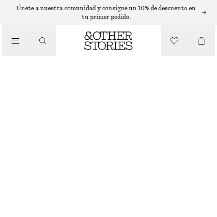
T-SHIRTS
Únete a nuestra comunidad y consigue un 10% de descuento en
tu primer pedido.
/
TOPS Y CAMISETAS
TOP DE MANGA CORTA CON CUELLO SEMIALTO
€ 15
€ 35
ÚLTIMA OPORTUNIDAD
/
ROPA
GRIS/CUADROS VERDES
XS
S
M
L