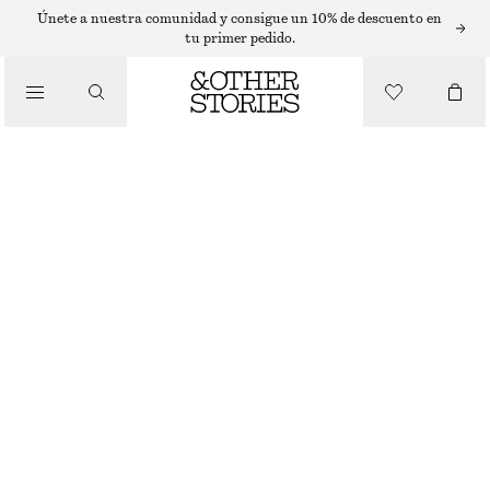
SUÉTERES
Únete a nuestra comunidad y consigue un 10% de descuento en
tu primer pedido.
/
PRENDAS DE PUNTO
JACQUARD KNIT FLORAL SWEATER
€ 69
AGOTADO
/
ROPA
PINK FLORALS
XS
S
M
L