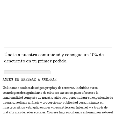
PUNTO
ABRIGOS
Únete a nuestra comunidad y consigue un 10% de
descuento en tu primer pedido.
CREATE ACCOUNT
ANTES DE EMPEZAR A COMPRAR
Utilizamos cookies de origen propio y de terceros, incluidas otras
tecnologías de seguimiento de editores externos, para ofrecerte la
PONTE EN CONTACTO CON NOSOTROS
funcionalidad completa de nuestro sitio web, personalizar su experiencia de
usuario, realizar análisis y proporcionar publicidad personalizada en
Contacta con nosotros
Instagram
nuestros sitios web, aplicaciones y newsletters en Internet y a través de
ATENCIÓN AL CLIENTE
plataformas de redes sociales. Con ese fin, recopilamos información sobre el