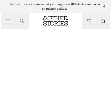
SASTRERÍA Y CHALECOS
Únete a nuestra comunidad y consigue un 10% de descuento en
tu primer pedido.
CHALECO DE LINO
€ 49
€ 69
/
ROPA
ÚLTIMA OPORTUNIDAD
MARRÓN OSCURO
32
34
36
38
40
42
44