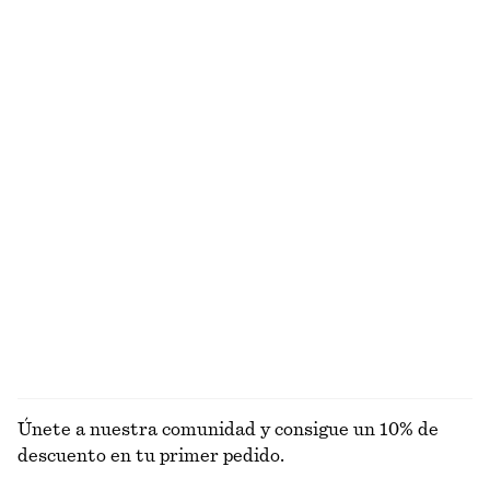
+
11
Bolso tipo tote
Minivestido de lino
€ 179
€ 89
Nuevo
Nuevo
100% lino
+
2
Bolso tipo tote de piel con estampado de cebra
Cárdigan holgado de lana y algodón
€ 159
€ 69
Nuevo
Lana-algodón
EXPLORAR CARTERAS
Únete a nuestra comunidad y consigue un 10% de
descuento en tu primer pedido.