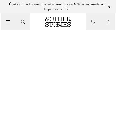
Únete a nuestra comunidad y consigue un 10% de descuento en
tu primer pedido.
CARTERAS
/
MINIBOLSO DE CUERO
BOLSOS
€ 49
AGOTADO
NEGRO
ELIGE TALLA