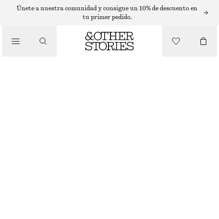
Únete a nuestra comunidad y consigue un 10% de descuento en
tu primer pedido.
/
ZAPATILLAS DEPORTIVAS
ZAPATILLAS DEPORTIVAS NEW BALANCE 204L
€ 140
BEIGE
/
ZAPATOS
36
37
38
38.5
39.5
40.5
Guía de tallas
TALLA