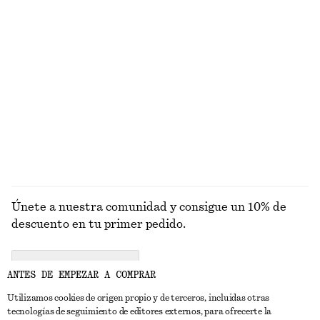
€ 149
€ 25
100% algodón orgánico
+
10
Traje de baño de escote triangular
Crema de manos Sicilian Sunrise​
€ 69
€ 7
30 ML | € 233.33 / 1 L
10 fragancias
EXPLORAR ZAPATILLAS DEPORTIVAS
Únete a nuestra comunidad y consigue un 10% de
descuento en tu primer pedido.
CREATE ACCOUNT
ANTES DE EMPEZAR A COMPRAR
Utilizamos cookies de origen propio y de terceros, incluidas otras
tecnologías de seguimiento de editores externos, para ofrecerte la