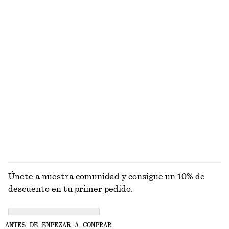
100% algodón orgánico
+
7
Camiseta de canalé
Camiseta de algodón con cuello redondo
€ 25
€ 25
Alpaca-lana
+
5
+
11
Vestido drapeado cruzado en la cintura
Vaqueros con corte ajustado al tobillo
€ 89
€ 89
Nuevo
+
1
EXPLORAR GAFAS DE SOL
Únete a nuestra comunidad y consigue un 10% de
descuento en tu primer pedido.
CREATE ACCOUNT
ANTES DE EMPEZAR A COMPRAR