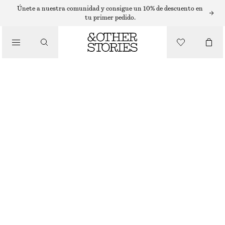
GAFAS DE SOL
Únete a nuestra comunidad y consigue un 10% de descuento en
tu primer pedido.
/
ACCESORIOS
GAFAS DE SOL DE MONTURA OVALADA
€ 29
AGOTADO
NEGRO
ONESIZE
TALLA