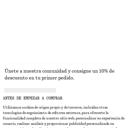
Chaqueta de sarga con cremallera
Chaqueta funcional corte holgado cordón de ajuste
€ 129
€ 149
Alpaca-lana
EXPLORAR VESTIDOS
Únete a nuestra comunidad y consigue un 10% de
descuento en tu primer pedido.
CREATE ACCOUNT
ANTES DE EMPEZAR A COMPRAR
Utilizamos cookies de origen propio y de terceros, incluidas otras
tecnologías de seguimiento de editores externos, para ofrecerte la
PONTE EN CONTACTO CON NOSOTROS
funcionalidad completa de nuestro sitio web, personalizar su experiencia de
usuario, realizar análisis y proporcionar publicidad personalizada en