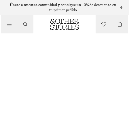
VESTIDOS MIDI
Únete a nuestra comunidad y consigue un 10% de descuento en
tu primer pedido.
/
VESTIDOS
PRINTED COLLARED MIDI DRESS
€ 89
/
AGOTADO
ROPA
BLACK PRINT
32
34
36
38
40
42
44