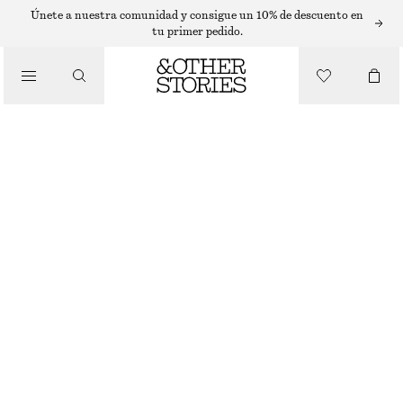
VESTIDOS DE PUNTO
Únete a nuestra comunidad y consigue un 10% de descuento en
tu primer pedido.
/
VESTIDOS
MINIVESTIDO DE PUNTO DE CANALÉ
€ 49
€ 129
AGOTADO
/
ROPA
AZUL MARINO
XS
S
M
L